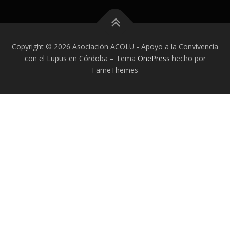
Copyright © 2026 Asociación ACOLU - Apoyo a la Convivencia
con el Lupus en Córdoba
–
Tema
OnePress
hecho por
FameThemes