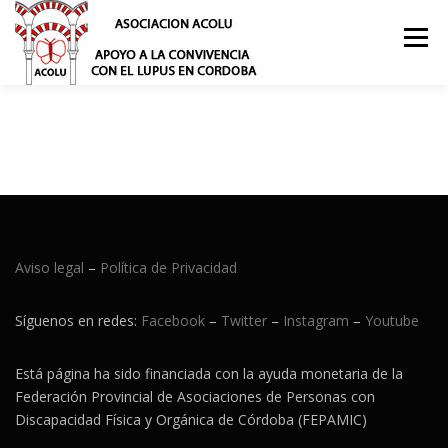
Saltar
al
Menú
contenido
¿QUÉ ES EL LUPUS?
NOSOTROS
PUBLICACIONES
NOTICIAS
ACTIVIDADES
Aviso legal
–
Política de Privacidad
ASOCIATE
DONACIONES
CONTACTO
BLOG
Síguenos en redes:
Facebook
–
Twitter
–
Instagram
–
Youtube
Está página ha sido financiada con la ayuda monetaria de la
Federación Provincial de Asociaciones de Personas con
Discapacidad Física y Orgánica de Córdoba (FEPAMIC)