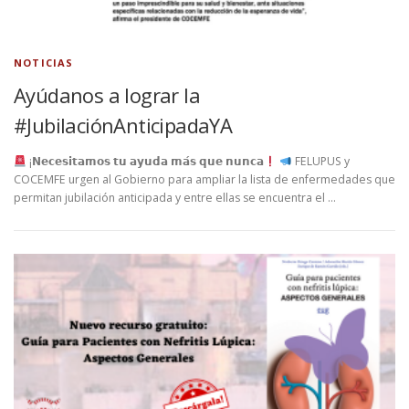
NOTICIAS
Ayúdanos a lograr la
#JubilaciónAnticipadaYA
¡𝗡𝗲𝗰𝗲𝘀𝗶𝘁𝗮𝗺𝗼𝘀 𝘁𝘂 𝗮𝘆𝘂𝗱𝗮 𝗺𝗮́𝘀 𝗾𝘂𝗲 𝗻𝘂𝗻𝗰𝗮
FELUPUS y
COCEMFE urgen al Gobierno para ampliar la lista de enfermedades que
permitan jubilación anticipada y entre ellas se encuentra el …