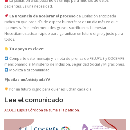
La jubilación anticipada no es un lujo para muchos de estos
pacientes. Es una necesidad.
𝗟𝗮 𝘂𝗿𝗴𝗲𝗻𝗰𝗶𝗮 𝗱𝗲 𝗮𝗰𝗲𝗹𝗲𝗿𝗮𝗿 𝗲𝗹 𝗽𝗿𝗼𝗰𝗲𝘀𝗼 de jubilación anticipada
radica en que cada día de espera burocrática es un día más en que
quienes sufren enfermedades graves sacrifican su bienestar.
Necesitamos actuar rápido para garantizar un futuro digno y justo para
todos.
𝗧𝘂 𝗮𝗽𝗼𝘆𝗼 𝗲𝘀 𝗰𝗹𝗮𝘃𝗲:
Comparte este mensaje y la nota de prensa de FELUPUS y COCEMFE,
mencionando al Ministerio de Inclusión, Seguridad Social y Migraciones.
Moviliza a tu comunidad.
#JubilacionAnticipadaYA
Por un futuro digno para quienes luchan cada día.
Lee el comunicado
ACOLU Lupus Córdoba se suma a la petición
.