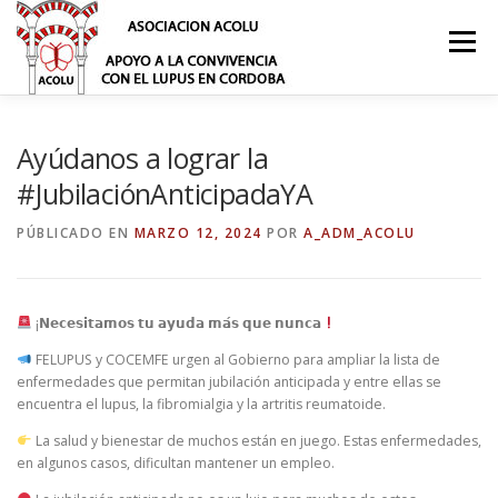
Saltar
al
Menú
contenido
¿QUÉ ES EL LUPUS?
NOSOTROS
Ayúdanos a lograr la
#JubilaciónAnticipadaYA
PUBLICACIONES
NOTICIAS
ACTIVIDADES
PÚBLICADO EN
MARZO 12, 2024
POR
A_ADM_ACOLU
ASOCIATE
DONACIONES
CONTACTO
BLOG
¡𝗡𝗲𝗰𝗲𝘀𝗶𝘁𝗮𝗺𝗼𝘀 𝘁𝘂 𝗮𝘆𝘂𝗱𝗮 𝗺𝗮́𝘀 𝗾𝘂𝗲 𝗻𝘂𝗻𝗰𝗮
FELUPUS y COCEMFE urgen al Gobierno para ampliar la lista de
enfermedades que permitan jubilación anticipada y entre ellas se
encuentra el lupus, la fibromialgia y la artritis reumatoide.
La salud y bienestar de muchos están en juego. Estas enfermedades,
en algunos casos, dificultan mantener un empleo.