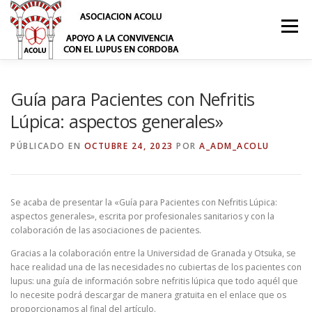
Saltar
al
Menú
contenido
¿QUÉ ES EL LUPUS?
NOSOTROS
Guía para Pacientes con Nefritis
Lúpica: aspectos generales»
PUBLICACIONES
NOTICIAS
ACTIVIDADES
PÚBLICADO EN
OCTUBRE 24, 2023
POR
A_ADM_ACOLU
ASOCIATE
DONACIONES
CONTACTO
BLOG
Se acaba de presentar la «Guía para Pacientes con Nefritis Lúpica:
aspectos generales», escrita por profesionales sanitarios y con la
colaboración de las asociaciones de pacientes.
Gracias a la colaboración entre la Universidad de Granada y Otsuka, se
hace realidad una de las necesidades no cubiertas de los pacientes con
lupus: una guía de información sobre nefritis lúpica que todo aquél que
lo necesite podrá descargar de manera gratuita en el enlace que os
proporcionamos al final del artículo.