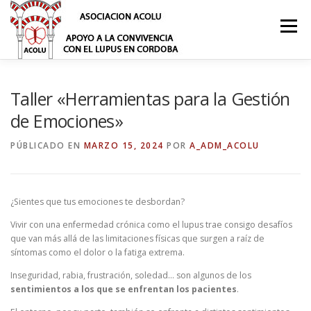
Saltar
al
Menú
contenido
¿QUÉ ES EL LUPUS?
NOSOTROS
Taller «Herramientas para la Gestión
de Emociones»
PUBLICACIONES
NOTICIAS
ACTIVIDADES
PÚBLICADO EN
MARZO 15, 2024
POR
A_ADM_ACOLU
ASOCIATE
DONACIONES
CONTACTO
BLOG
¿Sientes que tus emociones te desbordan?
Vivir con una enfermedad crónica como el lupus trae consigo desafíos
que van más allá de las limitaciones físicas que surgen a raíz de
síntomas como el dolor o la fatiga extrema.
Inseguridad, rabia, frustración, soledad… son algunos de los
sentimientos a los que se enfrentan los pacientes
.