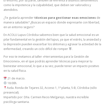
El entorno, por su parte, también se enfrenta a distintos sentimientos
como la impotencia y la culpabilidad, que deben ser valorados y
atendidos.
¿Te gustaría aprender
técnicas para gestionar esas emociones
de
manera saludable? ¿Buscas un espacio donde expresarte con libertad,
en un entorno seguro?
En ACOLU Lupus Córdoba sabemos bien que la salud emocional es un
pilar fundamental en la gestión del lupus, ya que el estrés, la ansiedad y
la depresión pueden exacerbar los síntomas y agravar la actividad de la
enfermedad, creando un ciclo difícil de romper
.
Por eso te invitamos al taller «Herramientas para la Gestión de
Emociones», en el que podrás aprender técnicas para mejorar tu
bienestar emocional, lo que a su vez, puede tener un impacto positivo
en tu salud física.
21 de marzo.
18:00h.
Avda. Ronda de Tejares 32, Acceso 1, 1ª planta, 5-B, Córdoba (sólo
presencial).
Impartido por: Dña. Carmen Recio Melgarejo, nuestra increíble
psicóloga sanitaria.